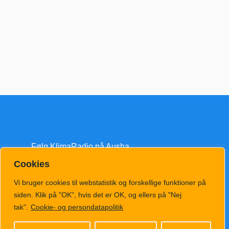
Følg KlimaRadio på Ausha
Cookies
Vi bruger cookies til webstatistik og forskellige funktioner på
siden. Klik på "OK", hvis det er OK, og ellers på "Nej
tak".
Cookie- og persondatapolitik
klimatv@klimahub.dk