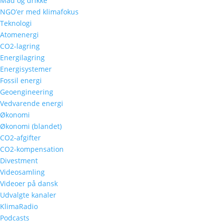
Mad og drikke
NGO’er med klimafokus
Teknologi
Atomenergi
CO2-lagring
Energilagring
Energisystemer
Fossil energi
Geoengineering
Vedvarende energi
Økonomi
Økonomi (blandet)
CO2-afgifter
CO2-kompensation
Divestment
Videosamling
Videoer på dansk
Udvalgte kanaler
KlimaRadio
Podcasts