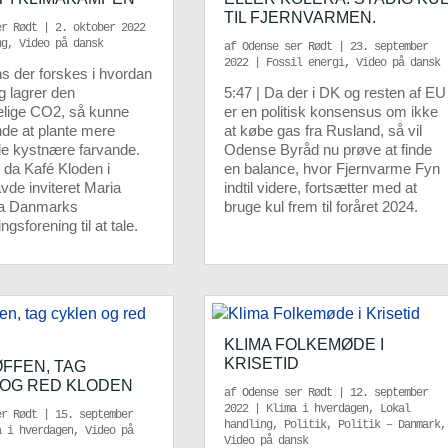
TIL FJERNVARMEN.
er Rødt
|
2. oktober 2022
ng
,
Video på dansk
af
Odense ser Rødt
|
23. september
2022
|
Fossil energi
,
Video på dansk
ns der forskes i hvordan
g lagrer den
5:47 | Da der i DK og resten af EU
elige CO2, så kunne
er en politisk konsensus om ikke
de at plante mere
at købe gas fra Rusland, så vil
de kystnære farvande.
Odense Byråd nu prøve at finde
 da Kafé Kloden i
en balance, hvor Fjernvarme Fyn
de inviteret Maria
indtil videre, fortsætter med at
ra Danmarks
bruge kul frem til foråret 2024.
ngsforening til at tale.
KLIMA FOLKEMØDE I
KRISETID
FFEN, TAG
 OG RED KLODEN
af
Odense ser Rødt
|
12. september
2022
|
Klima i hverdagen
,
Lokal
er Rødt
|
15. september
handling
,
Politik
,
Politik – Danmark
,
a i hverdagen
,
Video på
Video på dansk