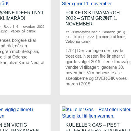
ØNNE IDEER I NYT
FOLKETS KLIMAMARCH
KLIMARÅD!
2022 – STEM GRØNT 1.
NOVEMBER
er Rødt
|
4. november 2022
dling
,
Video på dansk
af
Klimabevægelsen i Danmark (KiD)
|
31. oktober 2022
|
Demonstrationer
,
enses borgere skal
Video på dansk
på råd, når en
1:12 | Der var ingen der havde
røn mobilitetsplan,
troet det. Næsten fire år efter vi
e til at Odense
gjorde valget 2019 til en klimavalg,
an blive Klima Neutral
vendte vi tilbage til gaderne 30.
november. Vi modbeviste alle
skeptikerne og OVERGIK vores
march i 2019.
 EN VIGTIG
KUL ELLER GAS – PEST
T I KLIMAKAMPEN
ELLER KOLERA. STADIG KUL