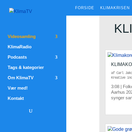
FORSIDE
KLIMAKRISEN
KL
Videosamling
KlimaRadio
Podcasts
KLIMAKO
Tags & kategorier
af
Carl Jak
Om KlimaTV
Kreative in
3:08 | Fol
Vær med!
Aarhus 202
synger san
Kontakt