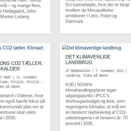
EU-samarbejde, hvor der er langt
mål – og mange flere,
imellem de klimapolitiske
ie Hedegaard, John
ambitioner i f.eks. Polen og
Morten Lisberg
Danmark.
DET KLIMAVENLIGE
LANDBRUG
ONS CO2 TÆLLER.
 KALDER
af
NOAHkanalen
|
7. november 2021
|
Landbrug
,
Video på dansk
er Rødt
|
11. november
visme
,
Politik
,
Politik –
6:30 | NOAHs
deo på dansk
klimahandlingsplaner tager
mamarch i Odense, hvor
udgangspunkt i IPCC’s
ne også havde fokus på
drivhusgasbudget og ikke, som
 kommunale plan om at
regeringens klimalov, et mål om
ommune skal være
en bestemt nedskæring af CO2-
l i 2030.
udledningerne i et bestemt år: 70
procent i 2030.