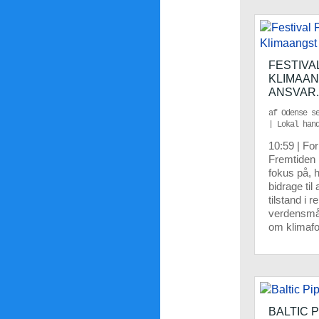
FESTIVA
KLIMAAN
ANSVAR.
af
Odense s
|
Lokal han
10:59 | Fo
Fremtiden 
fokus på, 
bidrage til
tilstand i re
verdensmål
om klimafo
BALTIC 