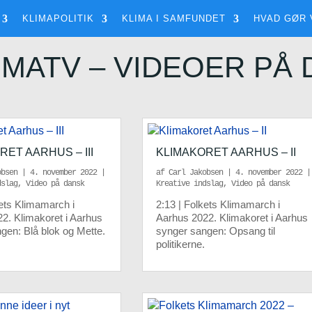
KLIMAPOLITIK
KLIMA I SAMFUNDET
HVAD GØR 
IMATV – VIDEOER PÅ
RET AARHUS – III
KLIMAKORET AARHUS – II
obsen
|
4. november 2022
|
af
Carl Jakobsen
|
4. november 2022
|
dslag
,
Video på dansk
Kreative indslag
,
Video på dansk
kets Klimamarch i
2:13 | Folkets Klimamarch i
2. Klimakoret i Aarhus
Aarhus 2022. Klimakoret i Aarhus
gen: Blå blok og Mette.
synger sangen: Opsang til
politikerne.