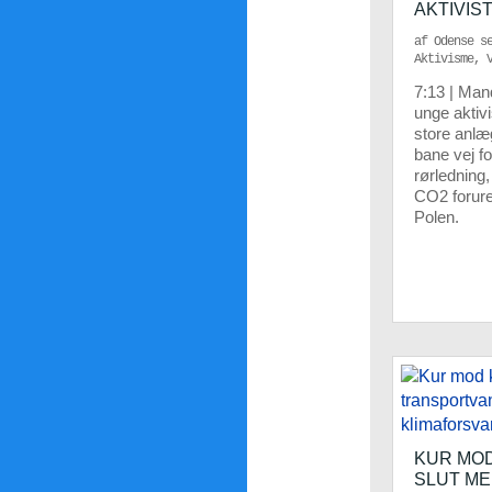
AKTIVIS
af
Odense s
Aktivisme
,
7:13 | Man
unge aktivi
store anlæ
bane vej f
rørledning
CO2 forure
Polen.
KUR MOD
SLUT M