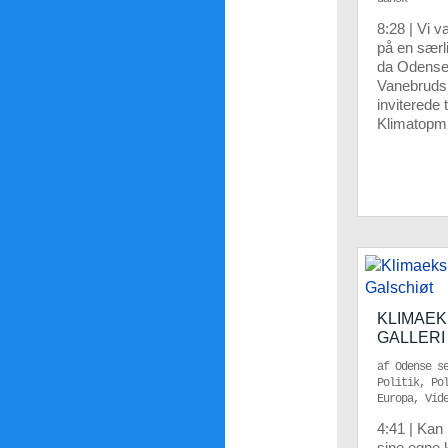
8:28 | Vi v
på en særl
da Odense 
Vanebruds
inviterede 
Klimatopmø
KLIMAE
GALLERI
af
Odense s
Politik
,
Po
Europa
,
Vid
4:41 | Kan
sine egne 