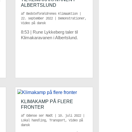
ALBERTSLUND
af
Bedsteforældrenes Klimaaktion
|
22. september 2022
|
Demonstrationer
,
Video på dansk
8:53 | Rune Lykkeberg taler til
Klimakaravanen i Albertslund.
KLIMAKAMP PÅ FLERE
FRONTER
af
Odense ser Rødt
|
10. juli 2022
|
Lokal handling
,
Transport
,
Video på
dansk