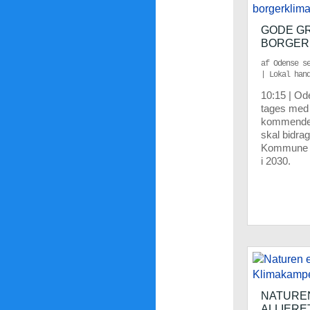
GODE GR
BORGER
af
Odense s
|
Lokal han
10:15 | Od
tages med 
kommende g
skal bidrag
Kommune k
i 2030.
NATUREN
ALLIERE