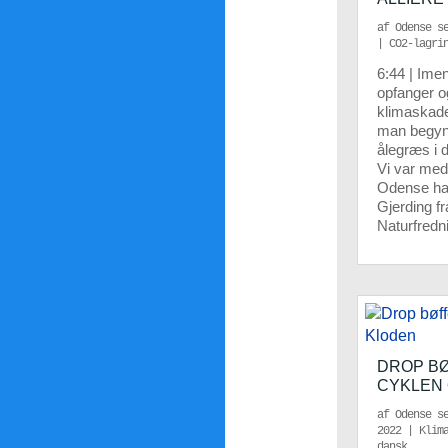
af
Odense s
|
CO2-lagri
6:44 | Ime
opfanger o
klimaskad
man begyn
ålegræs i 
Vi var med
Odense hav
Gjerding f
Naturfredni
DROP BØ
CYKLEN
af
Odense s
2022
|
Klim
dansk