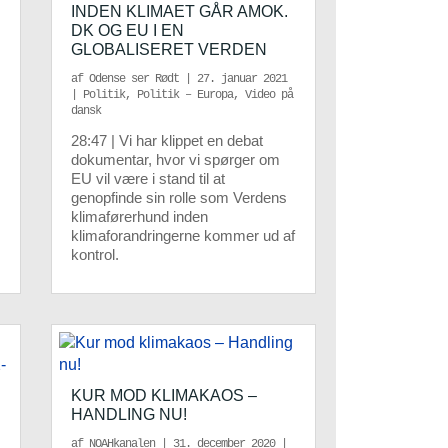
INDEN KLIMAET GÅR AMOK.
DK OG EU I EN
GLOBALISERET VERDEN
af
Odense ser Rødt
|
27. januar 2021
|
Politik
,
Politik – Europa
,
Video på
dansk
28:47 | Vi har klippet en debat
dokumentar, hvor vi spørger om
EU vil være i stand til at
genopfinde sin rolle som Verdens
klimaførerhund inden
klimaforandringerne kommer ud af
kontrol.
KUR MOD KLIMAKAOS –
HANDLING NU!
af
NOAHkanalen
|
31. december 2020
|