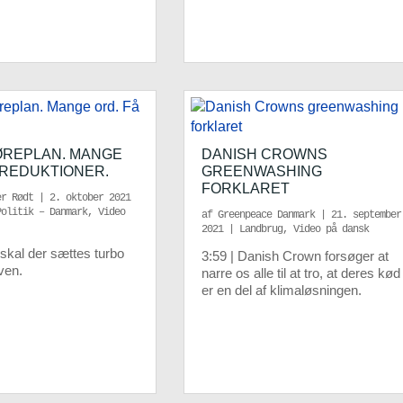
ØREPLAN. MANGE
DANISH CROWNS
 REDUKTIONER.
GREENWASHING
FORKLARET
er Rødt
|
2. oktober 2021
Politik – Danmark
,
Video
af
Greenpeace Danmark
|
21. september
2021
|
Landbrug
,
Video på dansk
 skal der sættes turbo
3:59 | Danish Crown forsøger at
ven.
narre os alle til at tro, at deres kød
er en del af klimaløsningen.