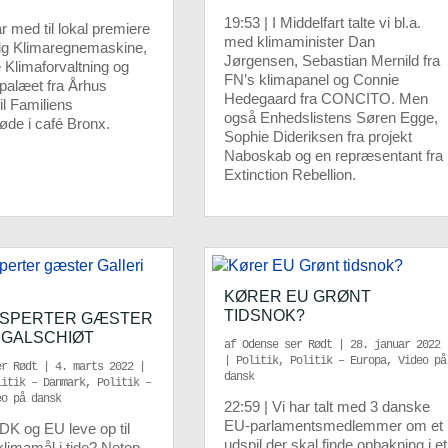
19:53 | I Middelfart talte vi bl.a.
ar med til lokal premiere
med klimaminister Dan
ig Klimaregnemaskine,
Jørgensen, Sebastian Mernild fra
Klimaforvaltning og
FN’s klimapanel og Connie
palæet fra Århus
Hedegaard fra CONCITO. Men
til Familiens
også Enhedslistens Søren Egge,
de i café Bronx.
Sophie Dideriksen fra projekt
Naboskab og en repræsentant fra
Extinction Rebellion.
KØRER EU GRØNT
TIDSNOK?
KSPERTER GÆSTER
 GALSCHIØT
af
Odense ser Rødt
|
28. januar 2022
|
Politik
,
Politik – Europa
,
Video på
er Rødt
|
4. marts 2022
|
dansk
litik – Danmark
,
Politik –
eo på dansk
22:59 | Vi har talt med 3 danske
EU-parlamentsmedlemmer om et
 DK og EU leve op til
udspil der skal finde opbakning i et
klimamål i tide? Netop