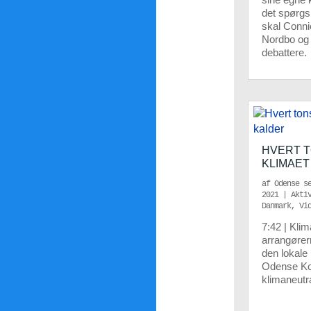
det spørgs
skal Conn
Nordbo og 
debattere.
HVERT T
KLIMAET
af
Odense s
2021
|
Akti
Danmark
,
Vi
7:42 | Kli
arrangører
den lokale
Odense K
klimaneutra