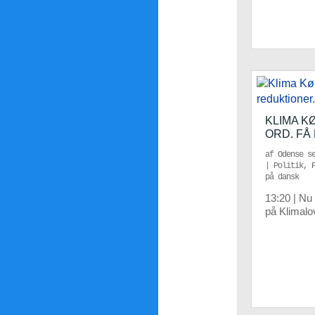
KLIMA K
ORD. FÅ
af
Odense s
|
Politik
,
på dansk
13:20 | Nu
på Klimalo