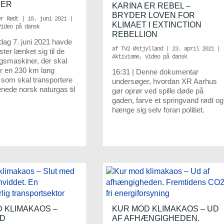
TER
KARINA ER REBEL –
BRYDER LOVEN FOR
er Rødt
|
10. juni 2021
|
KLIMAET I EXTINCTION
Video på dansk
REBELLION
dag 7. juni 2021 havde
af
TV2 Østjylland
|
23. april 2021
|
ster lænket sig til de
Aktivisme
,
Video på dansk
gsmaskiner, der skal
or en 230 km lang
16:31 | Denne dokumentar
, som skal transportere
undersøger, hvordan XR Aarhus
nede norsk naturgas til
gør oprør ved spille døde på
gaden, farve et springvand rødt og
hænge sig selv foran politiet.
 KLIMAKAOS –
KUR MOD KLIMAKAOS – UD
ED
AF AFHÆNGIGHEDEN.