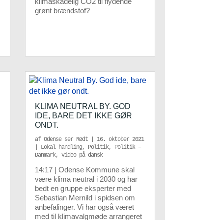
klimaskadelig CO2 til flydende
grønt brændstof?
KLIMA NEUTRAL BY. GOD
IDE, BARE DET IKKE GØR
ONDT.
af
Odense ser Rødt
|
16. oktober 2021
|
Lokal handling
,
Politik
,
Politik –
Danmark
,
Video på dansk
14:17 | Odense Kommune skal
være klima neutral i 2030 og har
bedt en gruppe eksperter med
Sebastian Mernild i spidsen om
anbefalinger. Vi har også været
med til klimavalgmøde arrangeret