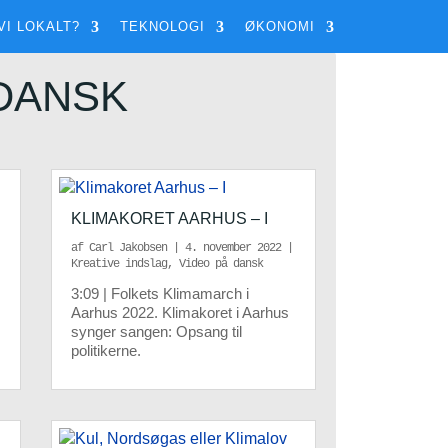
VI LOKALT?
TEKNOLOGI
ØKONOMI
 DANSK
KLIMAKORET AARHUS – I
af
Carl Jakobsen
|
4. november 2022
|
Kreative indslag
,
Video på dansk
3:09 | Folkets Klimamarch i
Aarhus 2022. Klimakoret i Aarhus
synger sangen: Opsang til
politikerne.