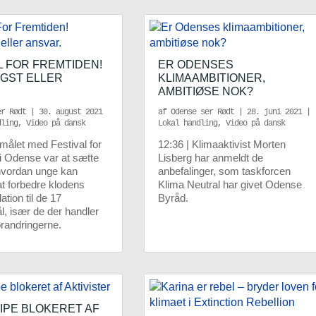
L FOR FREMTIDEN!
ER ODENSES
GST ELLER
KLIMAAMBITIONER,
AMBITIØSE NOK?
er Rødt
|
30. august 2021
af
Odense ser Rødt
|
28. juni 2021
|
dling
,
Video på dansk
Lokal handling
,
Video på dansk
rmålet med Festival for
12:36 | Klimaaktivist Morten
i Odense var at sætte
Lisberg har anmeldt de
hvordan unge kan
anbefalinger, som taskforcen
 at forbedre klodens
Klima Neutral har givet Odense
lation til de 17
Byråd.
, især de der handler
randringerne.
PIPE BLOKERET AF