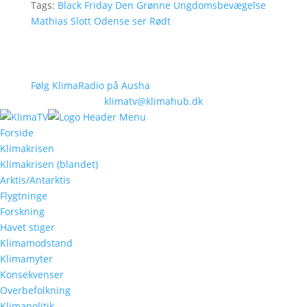
Tags:
Black Friday
Den Grønne Ungdomsbevægelse
Mathias Slott
Odense ser Rødt
Følg KlimaRadio på Ausha
klimatv@klimahub.dk
Forside
Klimakrisen
Klimakrisen (blandet)
Arktis/Antarktis
Flygtninge
Forskning
Havet stiger
Klimamodstand
Klimamyter
Konsekvenser
Overbefolkning
Klimapolitik