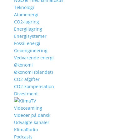
NGO’er med klimafokus
Teknologi
Atomenergi
CO2-lagring
Energilagring
Energisystemer
Fossil energi
Geoengineering
Vedvarende energi
Økonomi
Økonomi (blandet)
CO2-afgifter
CO2-kompensation
Divestment
Videosamling
Videoer på dansk
Udvalgte kanaler
KlimaRadio
Podcasts