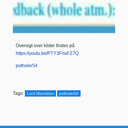
Oversigt over kilder findes på
https://youtu.be/PTY3FnsFZ7Q
potholer54
Tags:
Lord Monckton
potholer54