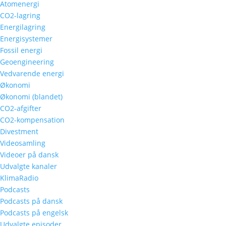
Atomenergi
CO2-lagring
Energilagring
Energisystemer
Fossil energi
Geoengineering
Vedvarende energi
Økonomi
Økonomi (blandet)
CO2-afgifter
CO2-kompensation
Divestment
Videosamling
Videoer på dansk
Udvalgte kanaler
KlimaRadio
Podcasts
Podcasts på dansk
Podcasts på engelsk
Udvalgte episoder