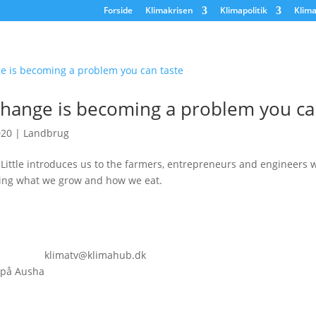
Forside
Klimakrisen
Klimapolitik
Klima
change is becoming a problem you ca
020
|
Landbrug
Little introduces us to the farmers, entrepreneurs and engineers 
nking what we grow and how we eat.
klimatv@klimahub.dk
 på Ausha