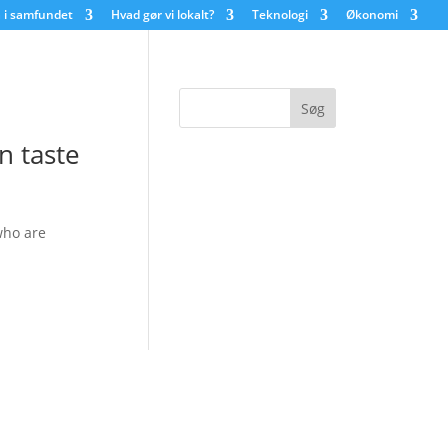
 i samfundet
Hvad gør vi lokalt?
Teknologi
Økonomi
n taste
who are