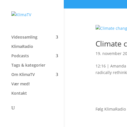
Videosamling
Climate 
KlimaRadio
19. november 2
Podcasts
Tags & kategorier
12:16 | Amanda 
radically rethi
Om KlimaTV
Vær med!
Kontakt
Følg KlimaRadio
Forside