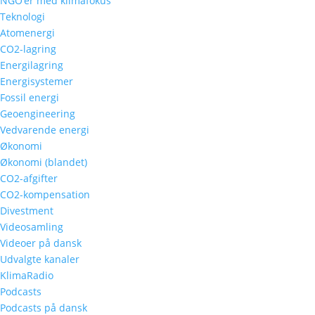
NGO’er med klimafokus
Teknologi
Atomenergi
CO2-lagring
Energilagring
Energisystemer
Fossil energi
Geoengineering
Vedvarende energi
Økonomi
Økonomi (blandet)
CO2-afgifter
CO2-kompensation
Divestment
Videosamling
Videoer på dansk
Udvalgte kanaler
KlimaRadio
Podcasts
Podcasts på dansk