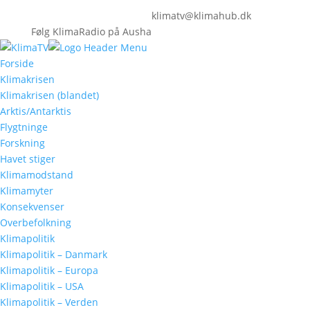
klimatv@klimahub.dk
Følg KlimaRadio på Ausha
Forside
Klimakrisen
Klimakrisen (blandet)
Arktis/Antarktis
Flygtninge
Forskning
Havet stiger
Klimamodstand
Klimamyter
Konsekvenser
Overbefolkning
Klimapolitik
Klimapolitik – Danmark
Klimapolitik – Europa
Klimapolitik – USA
Klimapolitik – Verden