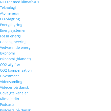
NGO’er med klimafokus
Teknologi
Atomenergi
CO2-lagring
Energilagring
Energisystemer
Fossil energi
Geoengineering
Vedvarende energi
Økonomi
Økonomi (blandet)
CO2-afgifter
CO2-kompensation
Divestment
Videosamling
Videoer på dansk
Udvalgte kanaler
KlimaRadio
Podcasts
Podcasts på dansk