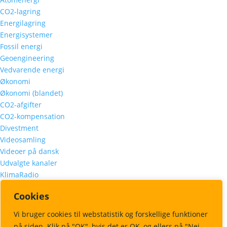
CO2-lagring
Energilagring
Energisystemer
Fossil energi
Geoengineering
Vedvarende energi
Økonomi
Økonomi (blandet)
CO2-afgifter
CO2-kompensation
Divestment
Videosamling
Videoer på dansk
Udvalgte kanaler
KlimaRadio
Podcasts
Cookies
Podcasts på dansk
Podcasts på engelsk
Vi bruger cookies til webstatistik og forskellige funktioner
Udvalgte episoder
på siden. Klik på "OK", hvis det er OK, og ellers på "Nej