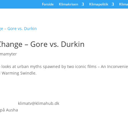
Forside
Klimakrisen
Klimapolitik
Klima
Change – Gore vs. Durkin
imamyter
o looks at urban myths spawned by two iconic films – An Inconveni
l Warming Swindle.
klimatv@klimahub.dk
 på Ausha