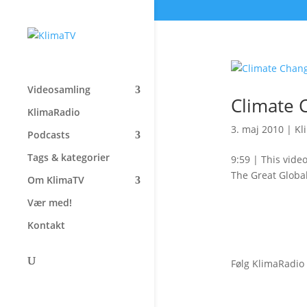
Videosamling
Climate 
KlimaRadio
3. maj 2010
|
Kl
Podcasts
Tags & kategorier
9:59 | This vide
The Great Globa
Om KlimaTV
Vær med!
Kontakt
Følg KlimaRadio
Forside