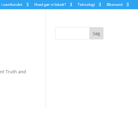
 i samfundet
Hvad gør vi lokalt?
Teknologi
Økonomi
ent Truth and