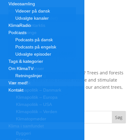
Forside
Videosamling
Klimakrisen
Videoer på dansk
Udvalgte kanaler
Klimakrisen (blandet)
KlimaRadio
Arktis/Antarktis
Podcasts
Flygtninge
Podcasts på dansk
Forskning
Podcasts på engelsk
Havet stiger
Trees will save our planet
Udvalgte episoder
Klimamodstand
16. november 2019
|
CO2-lagring
Tags & kategorier
Klimamyter
Om KlimaTV
Konsekvenser
50:39 | Will trees save our planet? Trees and forests
Retningslinjer
Overbefolkning
make the earth and climate livable and stimulate
Klimapolitik
Vær med!
biodiversity. How do we deal with our ancient trees,
Kontakt
Klimapolitik – Danmark
and what else can we do?
Klimapolitik – Europa
Klimapolitik – USA
Klimapolitik – Verden
Klimatopmøder
Klima i samfundet
Byggeri