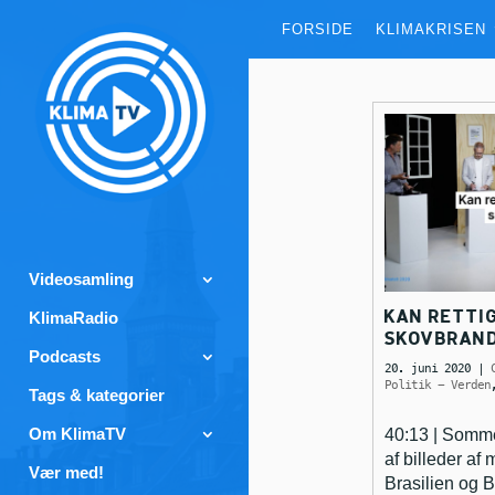
FORSIDE
KLIMAKRISEN
Videosamling
KAN RETTI
KlimaRadio
SKOVBRAN
Podcasts
20. juni 2020
|
Politik - Verden
Tags & kategorier
Om KlimaTV
40:13 | Somm
af billeder af
Vær med!
Brasilien og B