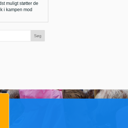
st muligt støtter de
olk i kampen mod