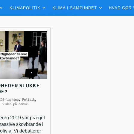
KLIMAPOLITIK
KLIMA I SAMFUNDET
HVAD GØR 
GHEDER SLUKKE
DE?
CO2-lagring
,
Politik
,
,
Video på dansk
eren 2019 var præget
 massive skovbrande i
olivia. Vi debatterer