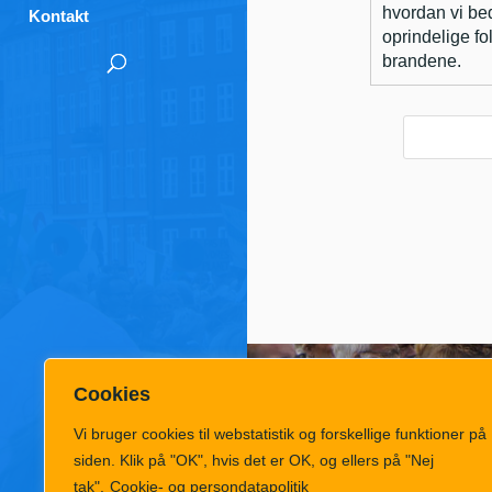
hvordan vi bed
Kontakt
oprindelige f
brandene.
Cookies
Vi bruger cookies til webstatistik og forskellige funktioner på
siden. Klik på "OK", hvis det er OK, og ellers på "Nej
tak".
Cookie- og persondatapolitik