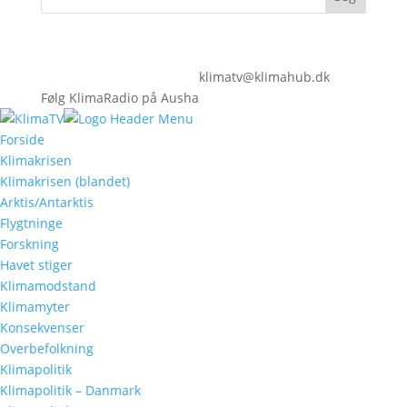
klimatv@klimahub.dk
Følg KlimaRadio på Ausha
Forside
Klimakrisen
Klimakrisen (blandet)
Arktis/Antarktis
Flygtninge
Forskning
Havet stiger
Klimamodstand
Klimamyter
Konsekvenser
Overbefolkning
Klimapolitik
Klimapolitik – Danmark