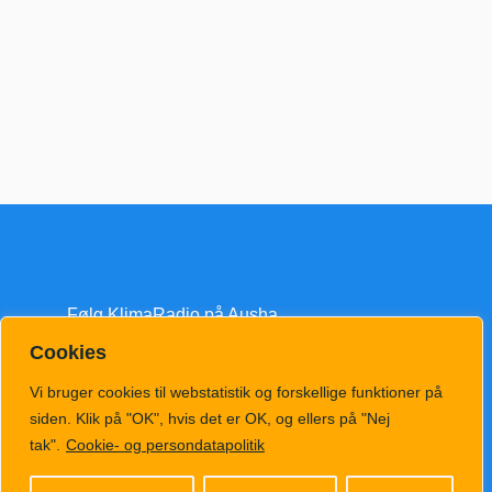
Følg KlimaRadio på Ausha
Cookies
Vi bruger cookies til webstatistik og forskellige funktioner på
siden. Klik på "OK", hvis det er OK, og ellers på "Nej
tak".
Cookie- og persondatapolitik
klimatv@klimahub.dk