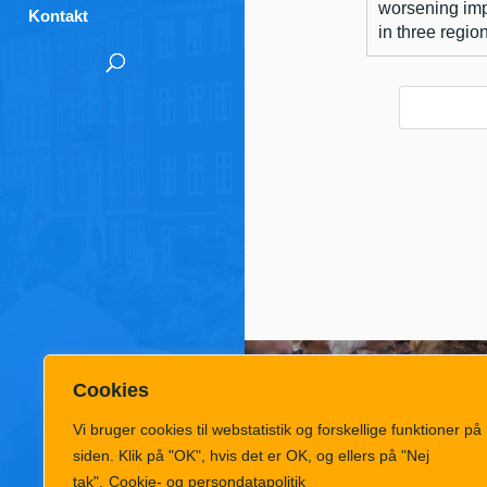
worsening imp
Kontakt
in three region
Cookies
Vi bruger cookies til webstatistik og forskellige funktioner på
siden. Klik på "OK", hvis det er OK, og ellers på "Nej
tak".
Cookie- og persondatapolitik