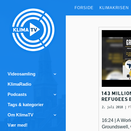
FORSIDE
KLIMAKRISEN
Videosamling
KlimaRadio
143 MILLI
Podcasts
REFUGEES 
Tags & kategorier
2. juli 2018
|
F
Om KlimaTV
16:24 | A Worl
Vær med!
Groundswell, 