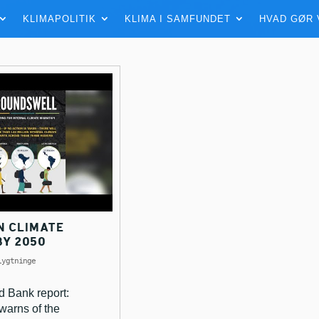
KLIMAPOLITIK
KLIMA I SAMFUNDET
HVAD GØR 
ON CLIMATE
BY 2050
lygtninge
d Bank report:
warns of the