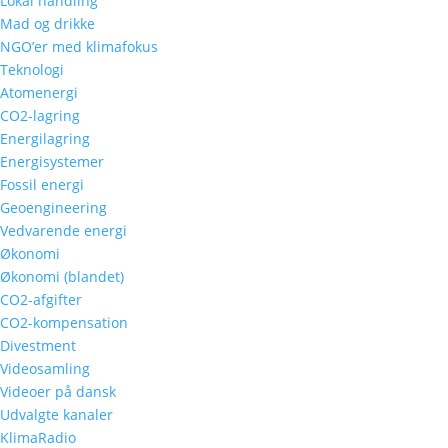
Lokal handling
Mad og drikke
NGO’er med klimafokus
Teknologi
Atomenergi
CO2-lagring
Energilagring
Energisystemer
Fossil energi
Geoengineering
Vedvarende energi
Økonomi
Økonomi (blandet)
CO2-afgifter
CO2-kompensation
Divestment
Videosamling
Videoer på dansk
Udvalgte kanaler
KlimaRadio