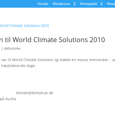
Forside
Klimakrisen
Klimapolitik
Klima
 til World Climate Solutions 2010
|
Aktivisme
var til World Climate Solutions og mødte en masse mennesker – og
a 2 hæsblæsende dage.
klimatv@klimahub.dk
 på Ausha