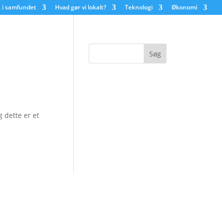
 i samfundet
Hvad gør vi lokalt?
Teknologi
Økonomi
 dette er et