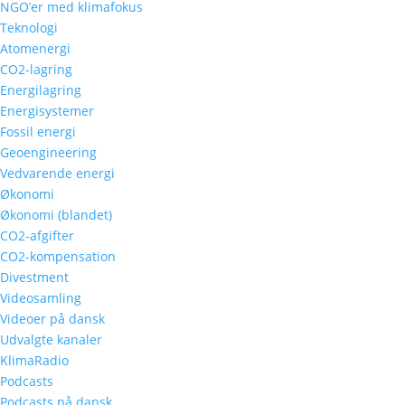
NGO’er med klimafokus
Teknologi
Atomenergi
CO2-lagring
Energilagring
Energisystemer
Fossil energi
Geoengineering
Vedvarende energi
Økonomi
Økonomi (blandet)
CO2-afgifter
CO2-kompensation
Divestment
Videosamling
Videoer på dansk
Udvalgte kanaler
KlimaRadio
Podcasts
Podcasts på dansk