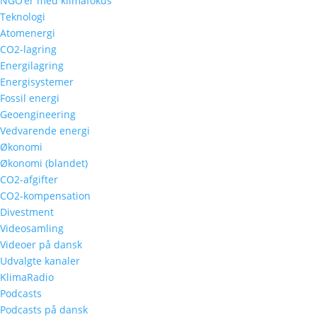
NGO’er med klimafokus
Teknologi
Atomenergi
CO2-lagring
Energilagring
Energisystemer
Fossil energi
Geoengineering
Vedvarende energi
Økonomi
Økonomi (blandet)
CO2-afgifter
CO2-kompensation
Divestment
Videosamling
Videoer på dansk
Udvalgte kanaler
KlimaRadio
Podcasts
Podcasts på dansk