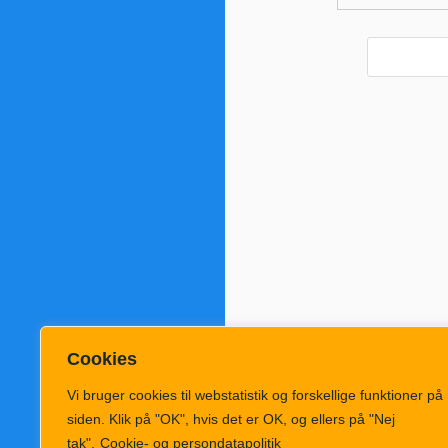
Cookies
Vi bruger cookies til webstatistik og forskellige funktioner på
siden. Klik på "OK", hvis det er OK, og ellers på "Nej
tak".
Cookie- og persondatapolitik