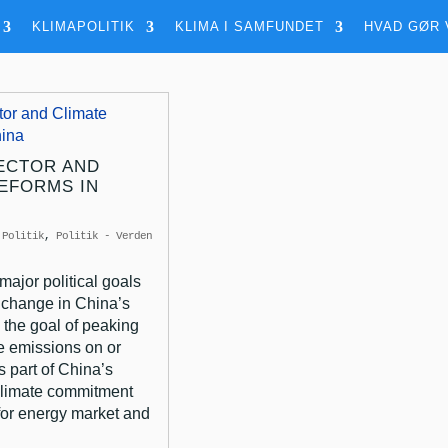
KLIMAPOLITIK
KLIMA I SAMFUNDET
HVAD GØR 
ECTOR AND
EFORMS IN
|
Politik
,
Politik - Verden
major political goals
 change in China’s
 the goal of peaking
e emissions on or
 part of China’s
 climate commitment
for energy market and
.