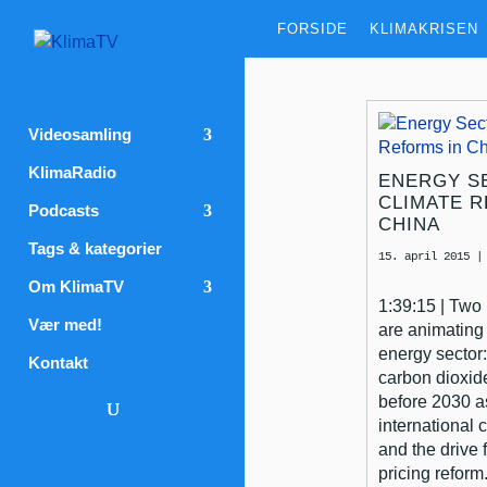
FORSIDE
KLIMAKRISEN
Videosamling
KlimaRadio
ENERGY S
CLIMATE R
Podcasts
CHINA
Tags & kategorier
15. april 2015
Om KlimaTV
1:39:15 | Two 
Vær med!
are animating
energy sector:
Kontakt
carbon dioxid
before 2030 as
international
and the drive 
pricing reform