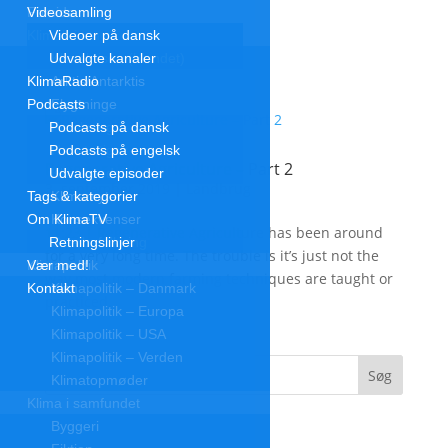
Forside
Videosamling
Klimakrisen
Videoer på dansk
Udvalgte kanaler
Klimakrisen (blandet)
KlimaRadio
Arktis/Antarktis
Podcasts
Flygtninge
Podcasts på dansk
Forskning
Podcasts på engelsk
Havet stiger
Regenerative Agriculture – Part 2
Udvalgte episoder
Klimamodstand
3. september 2019
|
Landbrug
Tags & kategorier
Klimamyter
Om KlimaTV
Konsekvenser
11:23 | Regenerative Agriculture has been around
Retningslinjer
Overbefolkning
for a very long time. The trouble is it’s just not the
Klimapolitik
Vær med!
way most modern farming techniques are taught or
Kontakt
Klimapolitik – Danmark
practiced.
Klimapolitik – Europa
Klimapolitik – USA
Klimapolitik – Verden
Klimatopmøder
Klima i samfundet
Byggeri