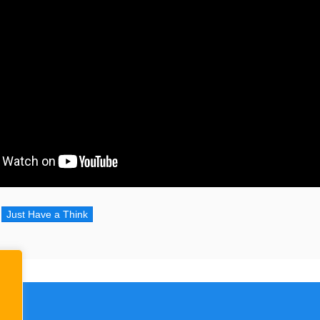
Just Have a Think