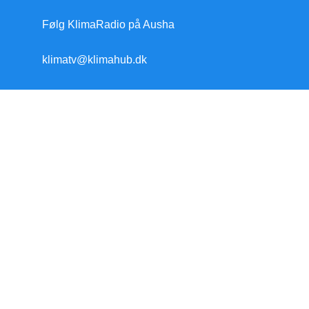
Følg KlimaRadio på Ausha
klimatv@klimahub.dk
Forside
Klimakrisen
Klimakrisen (blandet)
Arktis/Antarktis
Flygtninge
Forskning
Havet stiger
Klimamodstand
Klimamyter
Konsekvenser