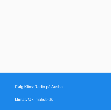
Følg KlimaRadio på Ausha
klimatv@klimahub.dk