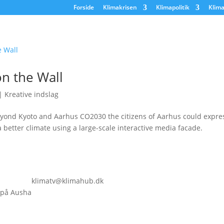
Forside
Klimakrisen
Klimapolitik
Klima
on the Wall
|
Kreative indslag
eyond Kyoto and Aarhus CO2030 the citizens of Aarhus could expres
better climate using a large-scale interactive media facade.
klimatv@klimahub.dk
 på Ausha