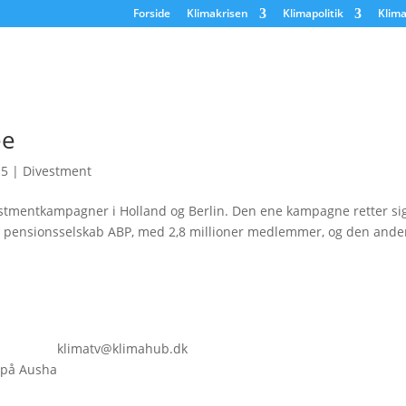
Forside
Klimakrisen
Klimapolitik
Klima
ee
15
|
Divestment
stmentkampagner i Holland og Berlin. Den ene kampagne retter si
e pensionsselskab ABP, med 2,8 millioner medlemmer, og den and
klimatv@klimahub.dk
 på Ausha