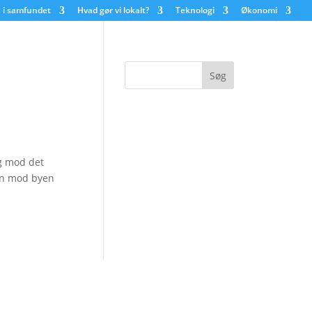
 i samfundet
Hvad gør vi lokalt?
Teknologi
Økonomi
g mod det
en mod byen