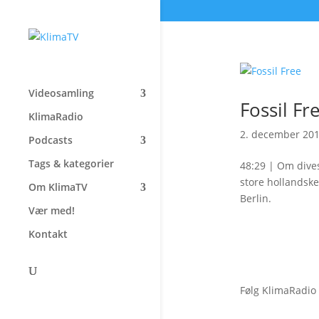
Videosamling
Fossil Fr
KlimaRadio
2. december 20
Podcasts
Tags & kategorier
48:29 | Om dive
store hollandsk
Om KlimaTV
Berlin.
Vær med!
Kontakt
Følg KlimaRadio