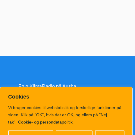
Følg KlimaRadio på Ausha
Cookies
Vi bruger cookies til webstatistik og forskellige funktioner på
siden. Klik på "OK", hvis det er OK, og ellers på "Nej
tak".
Cookie- og persondatapolitik
klimatv@klimahub.dk