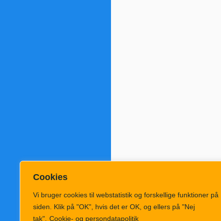
Cookies
Vi bruger cookies til webstatistik og forskellige funktioner på
siden. Klik på "OK", hvis det er OK, og ellers på "Nej
tak".
Cookie- og persondatapolitik