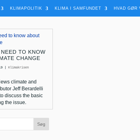
KLIMAPOLITIK
KLIMA I SAMFUNDET
HVAD GØR 
 NEED TO KNOW
IMATE CHANGE
19
|
Klimakrisen
News climate and
butor Jeff Berardelli
o discuss the basic
ng the issue.