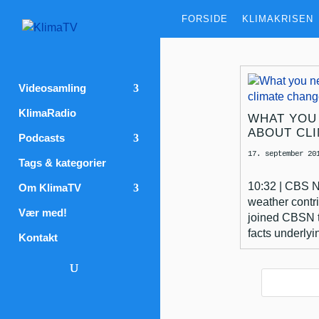
FORSIDE
KLIMAKRISEN
Videosamling
KlimaRadio
WHAT YOU
ABOUT CL
Podcasts
17. september 20
Tags & kategorier
10:32 | CBS 
Om KlimaTV
weather contri
Vær med!
joined CBSN t
facts underlyi
Kontakt