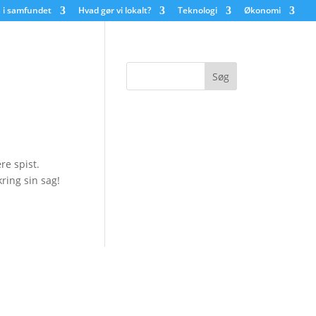
 i samfundet
Hvad gør vi lokalt?
Teknologi
Økonomi
re spist.
ing sin sag!