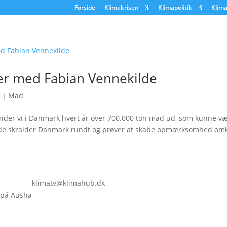
Forside
Klimakrisen
Klimapolitik
Klima
der med Fabian Vennekilde
|
Mad
ider vi i Danmark hvert år over 700.000 ton mad ud, som kunne væ
de skralder Danmark rundt og prøver at skabe opmærksomhed omkr
klimatv@klimahub.dk
 på Ausha