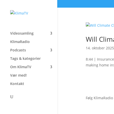
Videosamling
Will Cli
KlimaRadio
14. oktober 2025
Podcasts
Tags & kategorier
8:44 | Insurance
making home ins
Om KlimaTV
Vær med!
Kontakt
Følg KlimaRadio
Forside