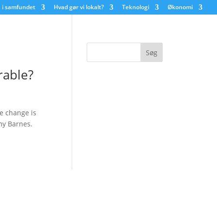
 i samfundet
Hvad gør vi lokalt?
Teknologi
Økonomi
rable?
e change is
my Barnes.