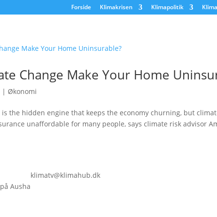
Forside
Klimakrisen
Klimapolitik
Klima
mate Change Make Your Home Uninsu
|
Økonomi
 is the hidden engine that keeps the economy churning, but climat
urance unaffordable for many people, says climate risk advisor A
klimatv@klimahub.dk
 på Ausha