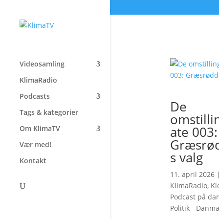
Videosamling
KlimaRadio
Podcasts
De
Tags & kategorier
omstilli
ate 003:
Om KlimaTV
Græsrø
Vær med!
s valg
Kontakt
11. april 2026
KlimaRadio
,
Kl
Podcast på da
Politik - Danm