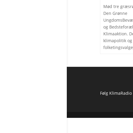
Mød tre græsr
Den Grønne
UngdomsBevæg
og Bedsteforæ
Klimaaktion. D
klimapolitik og
folketingsvalge
Følg KlimaRadio
Forside