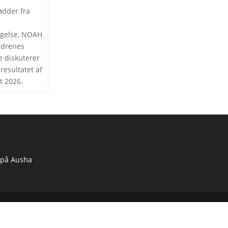
ødder fra
else, NOAH
ldrenes
e diskuterer
 resultatet af
t 2026.
 på Ausha