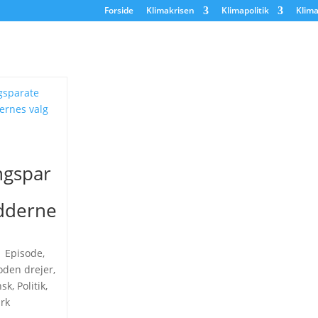
Forside
Klimakrisen
Klimapolitik
Klima
ngspar
dderne
|
Episode
,
oden drejer
,
nsk
,
Politik
,
ark