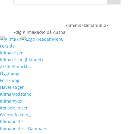
klimatv@klimahub.dk
Følg KlimaRadio på Ausha
Forside
Klimakrisen
Klimakrisen (blandet)
Arktis/Antarktis
Flygtninge
Forskning
Havet stiger
Klimamodstand
Klimamyter
Konsekvenser
Overbefolkning
Klimapolitik
Klimapolitik – Danmark