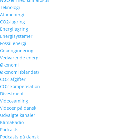
NGO’er med klimafokus
Teknologi
Atomenergi
CO2-lagring
Energilagring
Energisystemer
Fossil energi
Geoengineering
Vedvarende energi
Økonomi
Økonomi (blandet)
CO2-afgifter
CO2-kompensation
Divestment
Videosamling
Videoer på dansk
Udvalgte kanaler
KlimaRadio
Podcasts
Podcasts på dansk