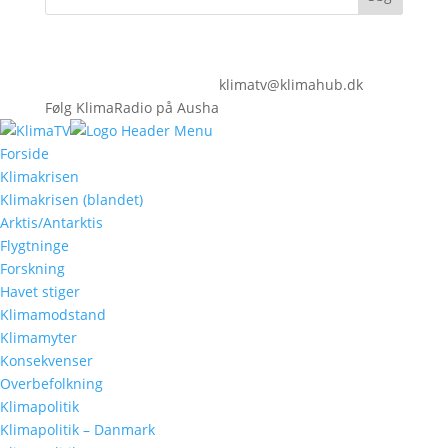
klimatv@klimahub.dk
Følg KlimaRadio på Ausha
Forside
Klimakrisen
Klimakrisen (blandet)
Arktis/Antarktis
Flygtninge
Forskning
Havet stiger
Klimamodstand
Klimamyter
Konsekvenser
Overbefolkning
Klimapolitik
Klimapolitik – Danmark