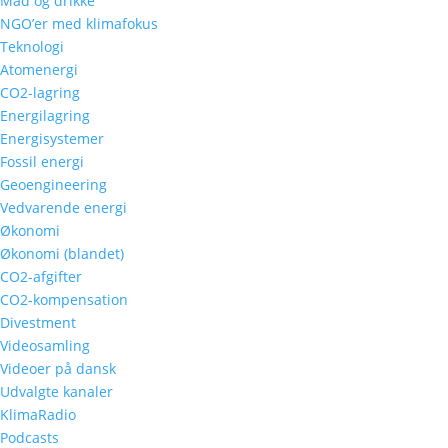
Mad og drikke
NGO’er med klimafokus
Teknologi
Atomenergi
CO2-lagring
Energilagring
Energisystemer
Fossil energi
Geoengineering
Vedvarende energi
Økonomi
Økonomi (blandet)
CO2-afgifter
CO2-kompensation
Divestment
Videosamling
Videoer på dansk
Udvalgte kanaler
KlimaRadio
Podcasts