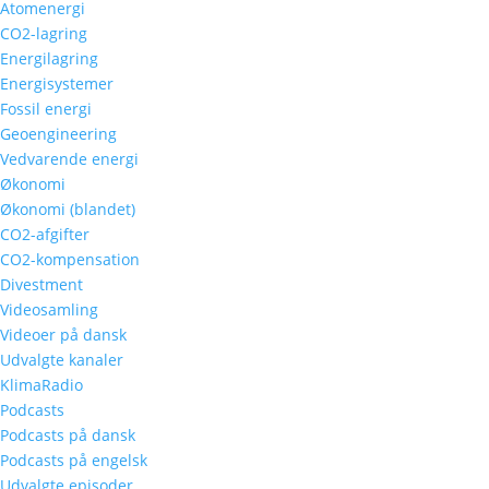
Atomenergi
CO2-lagring
Energilagring
Energisystemer
Fossil energi
Geoengineering
Vedvarende energi
Økonomi
Økonomi (blandet)
CO2-afgifter
CO2-kompensation
Divestment
Videosamling
Videoer på dansk
Udvalgte kanaler
KlimaRadio
Podcasts
Podcasts på dansk
Podcasts på engelsk
Udvalgte episoder