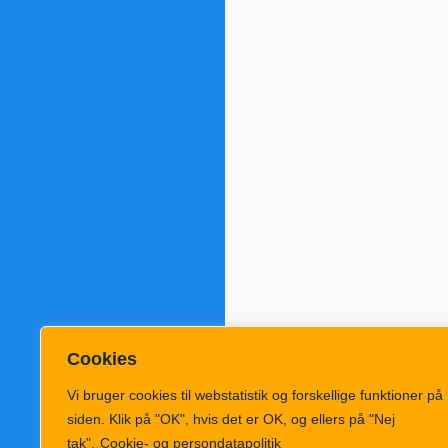
Cookies
Vi bruger cookies til webstatistik og forskellige funktioner på
siden. Klik på "OK", hvis det er OK, og ellers på "Nej
tak".
Cookie- og persondatapolitik