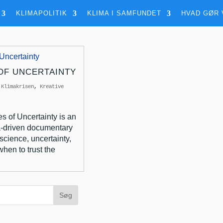
KLIMAPOLITIK
KLIMA I SAMFUNDET
HVAD GØR 
OF UNCERTAINTY
|
Klimakrisen
,
Kreative
s of Uncertainty is an
-driven documentary
science, uncertainty,
hen to trust the