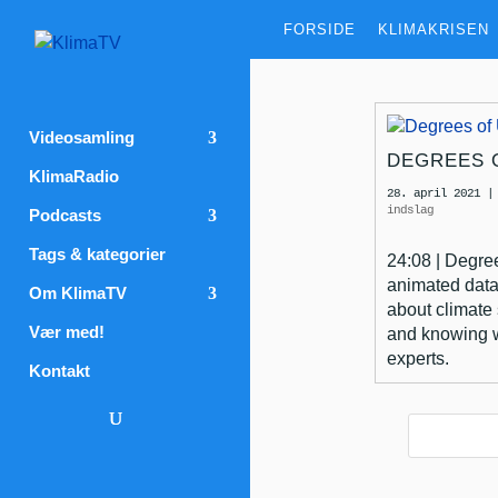
FORSIDE
KLIMAKRISEN
Videosamling
DEGREES 
KlimaRadio
28. april 2021
indslag
Podcasts
Tags & kategorier
24:08 | Degree
animated data
Om KlimaTV
about climate 
Vær med!
and knowing w
experts.
Kontakt