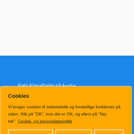
Følg KlimaRadio på Ausha
Cookies
Vi bruger cookies til webstatistik og forskellige funktioner på
siden. Klik på "OK", hvis det er OK, og ellers på "Nej
tak".
Cookie- og persondatapolitik
klimatv@klimahub.dk