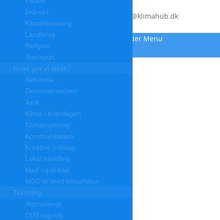
Fiktion
Industri
klimatv@klimahub.dk
Klimatilpasning
Følg KlimaRadio på Ausha
Landbrug
Religion
Transport
Hvad gør vi lokalt?
Aktivisme
Demonstrationer
Jura
Klima i hverdagen
Klimapsykologi
Kommunikation
Kreative indslag
Lokal handling
Mad og drikke
NGO’er med klimafokus
Teknologi
Atomenergi
CO2-lagring