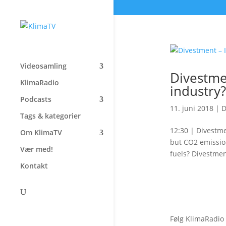
Videosamling
Divestmen
KlimaRadio
industry?
Podcasts
11. juni 2018
|
D
Tags & kategorier
12:30 | Divestme
Om KlimaTV
but CO2 emissio
Vær med!
fuels? Divestmen
Kontakt
Følg KlimaRadio