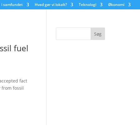
 i samfundet
Hvad gør vi lokalt?
Teknologi
Økonomi
sil fuel
accepted fact
from fossil