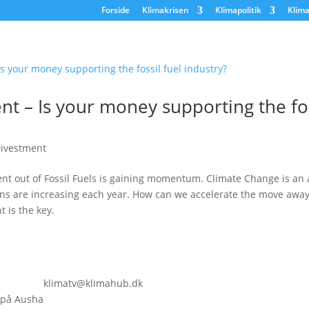
Forside
Klimakrisen
Klimapolitik
Klima
t – Is your money supporting the fos
ivestment
nt out of Fossil Fuels is gaining momentum. Climate Change is an 
ns are increasing each year. How can we accelerate the move away 
t is the key.
klimatv@klimahub.dk
 på Ausha