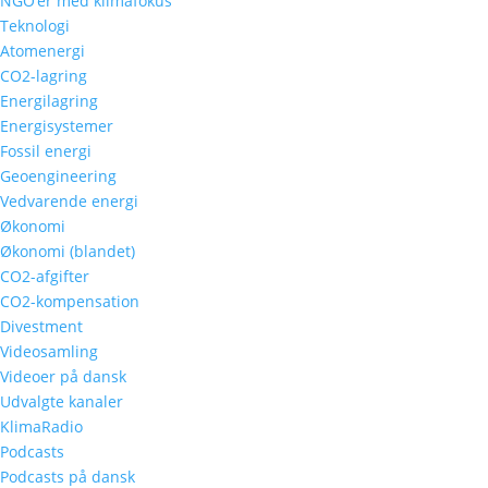
NGO’er med klimafokus
Teknologi
Atomenergi
CO2-lagring
Energilagring
Energisystemer
Fossil energi
Geoengineering
Vedvarende energi
Økonomi
Økonomi (blandet)
CO2-afgifter
CO2-kompensation
Divestment
Videosamling
Videoer på dansk
Udvalgte kanaler
KlimaRadio
Podcasts
Podcasts på dansk