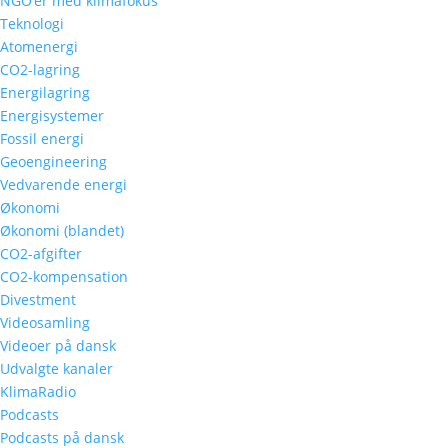
NGO’er med klimafokus
Teknologi
Atomenergi
CO2-lagring
Energilagring
Energisystemer
Fossil energi
Geoengineering
Vedvarende energi
Økonomi
Økonomi (blandet)
CO2-afgifter
CO2-kompensation
Divestment
Videosamling
Videoer på dansk
Udvalgte kanaler
KlimaRadio
Podcasts
Podcasts på dansk