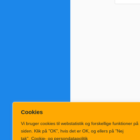
Cookies
Vi bruger cookies til webstatistik og forskellige funktioner på
siden. Klik på "OK", hvis det er OK, og ellers på "Nej
tak".
Cookie- og persondatapolitik