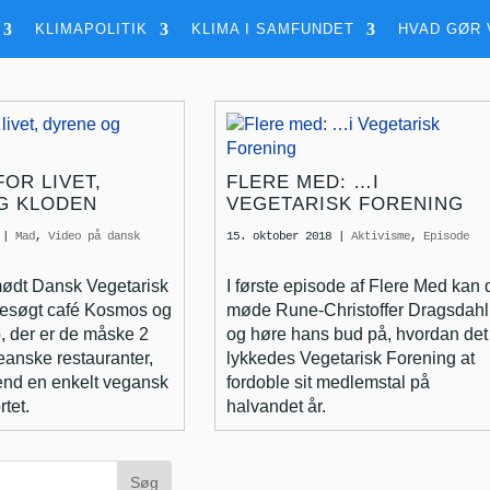
KLIMAPOLITIK
KLIMA I SAMFUNDET
HVAD GØR 
OR LIVET,
FLERE MED: …I
G KLODEN
VEGETARISK FORENING
|
Mad
,
Video på dansk
15. oktober 2018
|
Aktivisme
,
Episode
 mødt Dansk Vegetarisk
I første episode af Flere Med kan 
besøgt café Kosmos og
møde Rune-Christoffer Dragsdahl
o, der er de måske 2
og høre hans bud på, hvordan det
anske restauranter,
lykkedes Vegetarisk Forening at
end en enkelt vegansk
fordoble sit medlemstal på
tet.
halvandet år.