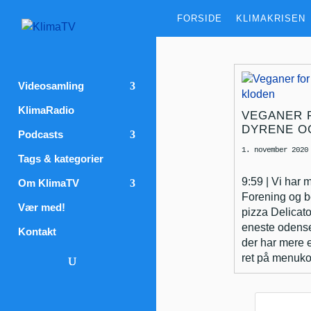
FORSIDE
KLIMAKRISEN
Videosamling
KlimaRadio
VEGANER F
DYRENE O
Podcasts
1. november 2020
Tags & kategorier
9:59 | Vi har
Om KlimaTV
Forening og 
Vær med!
pizza Delicat
eneste odense
Kontakt
der har mere 
ret på menukor