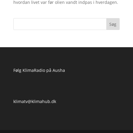
hvordan livet var før olien vandt indpas i hverdagen.
Følg KlimaRadio på Ausha
klimatv@klimahub.dk