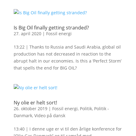
Is Big Oil finally getting stranded?
27. april 2020
|
Fossil energi
13:22 | Thanks to Russia and Saudi Arabia, global oil
production has not decreased in reaction to the
abrupt halt in our economies. Is this a ‘Perfect Storm’
that spells the end for BIG OIL?
Ny olie er helt sort!
26. oktober 2019
|
Fossil energi
,
Politik
,
Politik -
Danmark
,
Video på dansk
13:40 | I denne uge er vi til den årlige konference for
“Olie Gas Danmark” og til samråd med