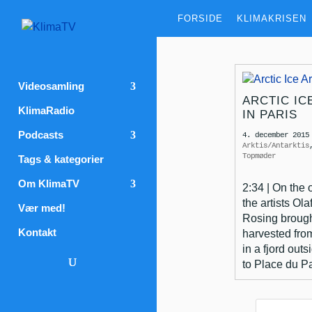
FORSIDE
KLIMAKRISEN
Videosamling
ARCTIC IC
KlimaRadio
IN PARIS
Podcasts
4. december 2015
Arktis/Antarktis
Topmøder
Tags & kategorier
Om KlimaTV
2:34 | On the
the artists Ol
Vær med!
Rosing brought
Kontakt
harvested from
in a fjord out
to Place du P