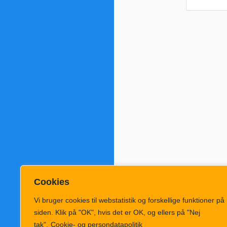
Cookies
Vi bruger cookies til webstatistik og forskellige funktioner på
siden. Klik på "OK", hvis det er OK, og ellers på "Nej
tak".
Cookie- og persondatapolitik