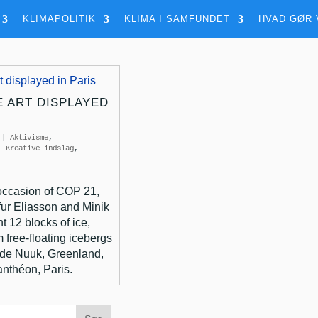
KLIMAPOLITIK
KLIMA I SAMFUNDET
HVAD GØR 
E ART DISPLAYED
|
Aktivisme
,
,
Kreative indslag
,
 occasion of COP 21,
afur Eliasson and Minik
 12 blocks of ice,
 free-floating icebergs
side Nuuk, Greenland,
anthéon, Paris.