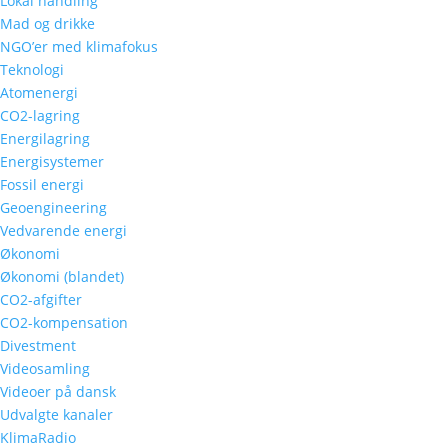
Lokal handling
Mad og drikke
NGO’er med klimafokus
Teknologi
Atomenergi
CO2-lagring
Energilagring
Energisystemer
Fossil energi
Geoengineering
Vedvarende energi
Økonomi
Økonomi (blandet)
CO2-afgifter
CO2-kompensation
Divestment
Videosamling
Videoer på dansk
Udvalgte kanaler
KlimaRadio