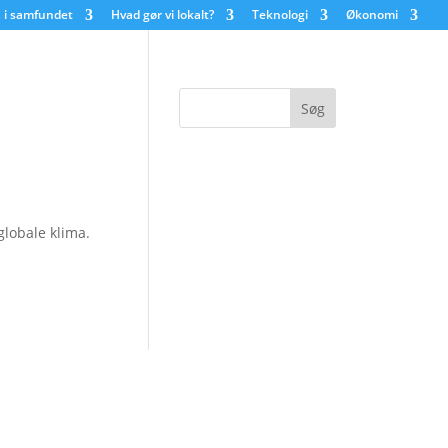
 i samfundet
Hvad gør vi lokalt?
Teknologi
Økonomi
globale klima.