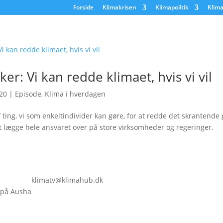
Forside
Klimakrisen
Klimapolitik
Klima
er: Vi kan redde klimaet, hvis vi vil
20
|
Episode
,
Klima i hverdagen
 ting, vi som enkeltindivider kan gøre, for at redde det skrantende 
at lægge hele ansvaret over på store virksomheder og regeringer.
klimatv@klimahub.dk
 på Ausha