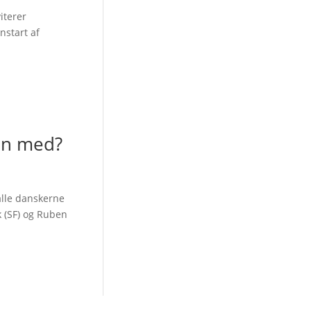
iterer
nstart af
gen med?
alle danskerne
 (SF) og Ruben