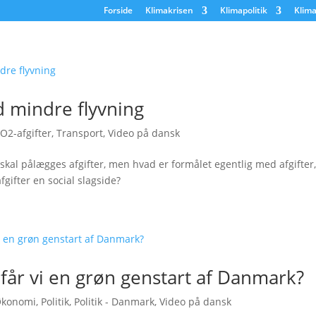
Forside
Klimakrisen
Klimapolitik
Klima
 mindre flyvning
O2-afgifter
,
Transport
,
Video på dansk
 skal pålægges afgifter, men hvad er formålet egentlig med afgifter,
fgifter en social slagside?
får vi en grøn genstart af Danmark?
konomi
,
Politik
,
Politik - Danmark
,
Video på dansk