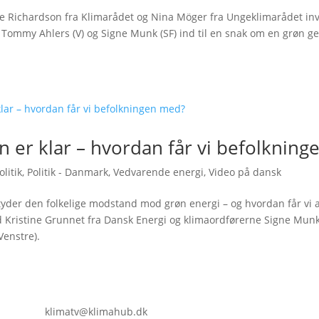
e Richardson fra Klimarådet og Nina Möger fra Ungeklimarådet inv
Tommy Ahlers (V) og Signe Munk (SF) ind til en snak om en grøn ge
n er klar – hvordan får vi befolknin
olitik
,
Politik - Danmark
,
Vedvarende energi
,
Video på dansk
yder den folkelige modstand mod grøn energi – og hvordan får vi 
Kristine Grunnet fra Dansk Energi og klimaordførerne Signe Munk
Venstre).
klimatv@klimahub.dk