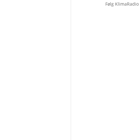
Følg KlimaRadio
Forside
Klimakrisen
Klimakrisen (blandet)
Arktis/Antarktis
Flygtninge
Forskning
Havet stiger
Klimamodstand
Klimamyter
Konsekvenser
Overbefolkning
Klimapolitik
Klimapolitik – Danmark
Klimapolitik – Europa
Klimapolitik – USA
Klimapolitik – Verden
Klimatopmøder