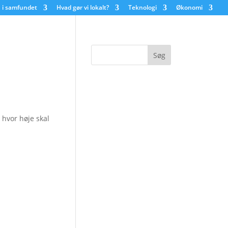
 i samfundet
Hvad gør vi lokalt?
Teknologi
Økonomi
 hvor høje skal